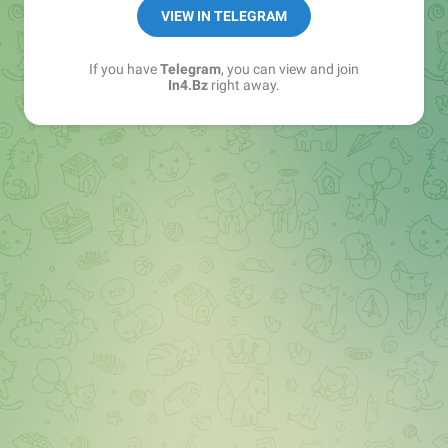
➖ in4.bz/
VIEW IN TELEGRAM
➖ https://t.me/in4bz
➖ twitter.com/bz_in4
If you have
Telegram
, you can view and join
➖ https://t.me/in4news
In4.Bz
right away.
🔞 t.me/in4bo