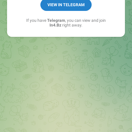
➖ in4.bz/
VIEW IN TELEGRAM
➖ https://t.me/in4bz
➖ twitter.com/bz_in4
If you have
Telegram
, you can view and join
➖ https://t.me/in4news
In4.Bz
right away.
🔞 t.me/in4bo