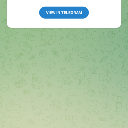
👩🏻‍💻Полезные ссылки:
➖ in4.bz/
VIEW IN TELEGRAM
➖ https://t.me/in4bz
➖ twitter.com/bz_in4
➖ https://t.me/in4news
🔞 t.me/in4bo