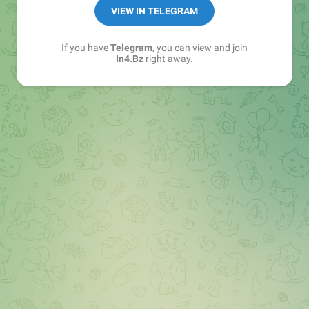
➖ in4.bz/
VIEW IN TELEGRAM
➖ https://t.me/in4bz
➖ twitter.com/bz_in4
If you have
Telegram
, you can view and join
➖ https://t.me/in4news
In4.Bz
right away.
🔞 t.me/in4bo