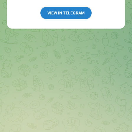
👩🏻‍💻Полезные ссылки:
➖ in4.bz/
VIEW IN TELEGRAM
➖ https://t.me/in4bz
➖ twitter.com/bz_in4
➖ https://t.me/in4news
🔞 t.me/in4bo