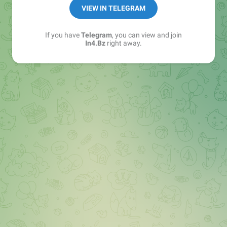
➖ in4.bz/
VIEW IN TELEGRAM
➖ https://t.me/in4bz
➖ twitter.com/bz_in4
If you have
Telegram
, you can view and join
➖ https://t.me/in4news
In4.Bz
right away.
🔞 t.me/in4bo