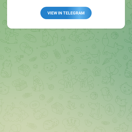
👩🏻‍💻Полезные ссылки:
➖ in4.bz/
VIEW IN TELEGRAM
➖ https://t.me/in4bz
➖ twitter.com/bz_in4
➖ https://t.me/in4news
🔞 t.me/in4bo