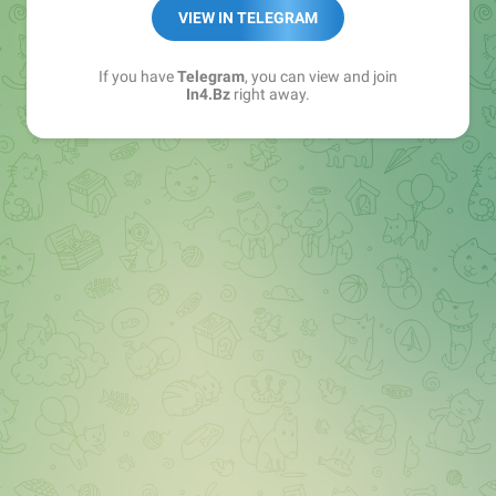
➖ in4.bz/
VIEW IN TELEGRAM
➖ https://t.me/in4bz
➖ twitter.com/bz_in4
If you have
Telegram
, you can view and join
➖ https://t.me/in4news
In4.Bz
right away.
🔞 t.me/in4bo