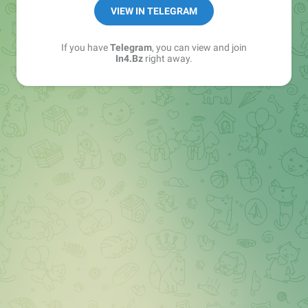
➖ in4.bz/
VIEW IN TELEGRAM
➖ https://t.me/in4bz
➖ twitter.com/bz_in4
If you have
Telegram
, you can view and join
➖ https://t.me/in4news
In4.Bz
right away.
🔞 t.me/in4bo