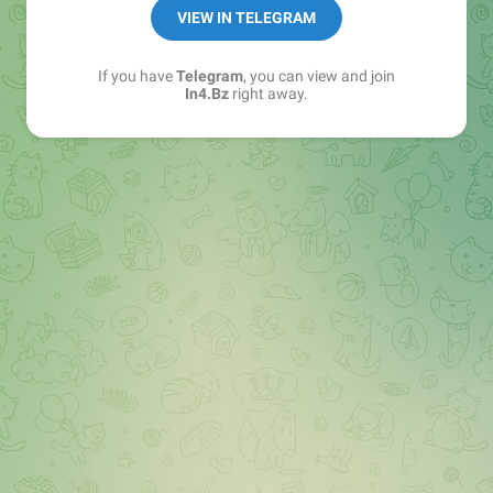
➖ in4.bz/
VIEW IN TELEGRAM
➖ https://t.me/in4bz
➖ twitter.com/bz_in4
If you have
Telegram
, you can view and join
➖ https://t.me/in4news
In4.Bz
right away.
🔞 t.me/in4bo